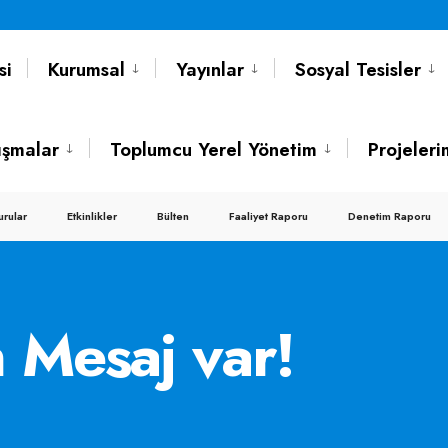
si
Kurumsal
Yayınlar
Sosyal Tesisler
ışmalar
Toplumcu Yerel Yönetim
Projeleri
urular
Etkinlikler
Bülten
Faaliyet Raporu
Denetim Raporu
n Mesaj var!