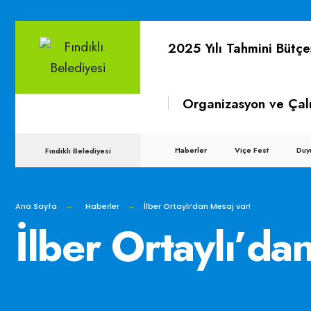
for:
Skip
2025 Yılı Tahmini Bütçe
to
content
Organizasyon ve Çal
Haberler
Viçe Fest
Duy
Fındıklı Belediyesi
Ana Sayfa
Haberler
İlber Ortaylı’dan Mesaj var!
İlber Ortaylı’da