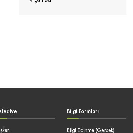
Viçe Fest
elediye
Bilgi Formları
şkan
Bilgi Edinme (Gerçek)