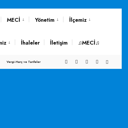
MECİ
Yönetim
İlçemiz
miz
İhaleler
İletişim
♫MECİ♫
Vergi-Harç ve Tarifeler