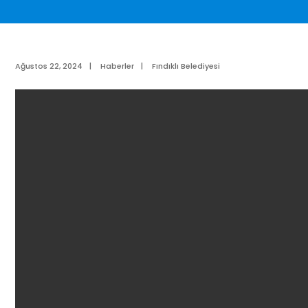
Ağustos 22, 2024
|
Haberler
|
Fındıklı Belediyesi