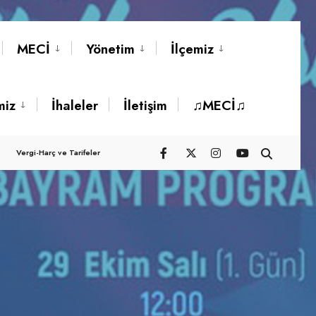
MECİ
Yönetim
İlçemiz
miz
İhaleler
İletişim
♫MECİ♫
Vergi-Harç ve Tarifeler