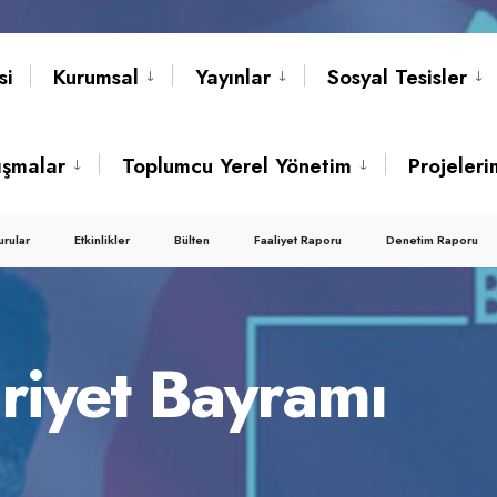
si
Kurumsal
Yayınlar
Sosyal Tesisler
ışmalar
Toplumcu Yerel Yönetim
Projeleri
urular
Etkinlikler
Bülten
Faaliyet Raporu
Denetim Raporu
iyet Bayramı