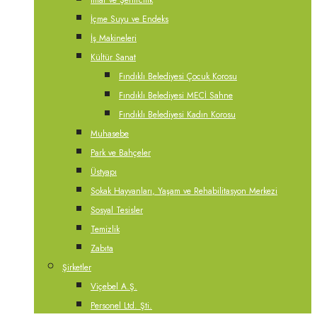
İmar ve Şehircilik
İçme Suyu ve Endeks
İş Makineleri
Kültür Sanat
Fındıklı Belediyesi Çocuk Korosu
Fındıklı Belediyesi MECİ Sahne
Fındıklı Belediyesi Kadın Korosu
Muhasebe
Park ve Bahçeler
Üstyapı
Sokak Hayvanları, Yaşam ve Rehabilitasyon Merkezi
Sosyal Tesisler
Temizlik
Zabıta
Şirketler
Viçebel A.Ş.
Personel Ltd. Şti.