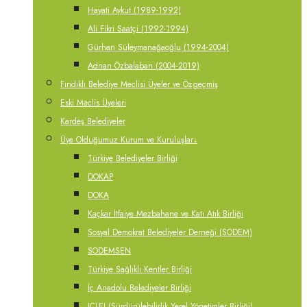
Hayati Aykut (1989-1992)
Ali Fikri Saatçi (1992-1994)
Gürhan Süleymanağaoğlu (1994-2004)
Adnan Özbalaban (2004-2019)
Fındıklı Belediye Meclisi Üyeler ve Özgeçmiş
Eski Meclis Üyeleri
Kardeş Belediyeler
Üye Olduğumuz Kurum ve Kuruluşlar
↓
Türkiye Belediyeler Birliği
DOKAP
DOKA
Kaçkar İtfaiye Mezbahane ve Katı Atık Birliği
Sosyal Demokrat Belediyeler Derneği (SODEM)
SODEMSEN
Türkiye Sağlıklı Kentler Birliği
İç Anadolu Belediyeler Birliği
ICLEI (Sürdürülebilirlik Yerel Yönetimler Birliği)