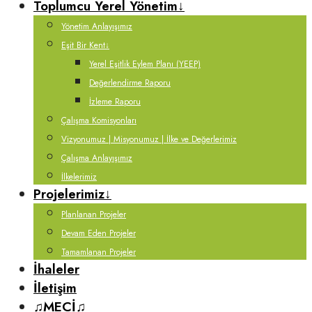
Toplumcu Yerel Yönetim
↓
Yönetim Anlayışımız
Eşit Bir Kent
↓
Yerel Eşitlik Eylem Planı (YEEP)
Değerlendirme Raporu
İzleme Raporu
Çalışma Komisyonları
Vizyonumuz | Misyonumuz | İlke ve Değerlerimiz
Çalışma Anlayışımız
İlkelerimiz
Projelerimiz
↓
Planlanan Projeler
Devam Eden Projeler
Tamamlanan Projeler
İhaleler
İletişim
♫MECİ♫