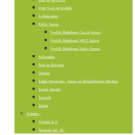
İmar ve Şehircilik
İçme Suyu ve Endeks
İş Makineleri
Kültür Sanat
↓
Fındıklı Belediyesi Çocuk Korosu
Fındıklı Belediyesi MECİ Sahne
Fındıklı Belediyesi Kadın Korosu
Muhasebe
Park ve Bahçeler
Üstyapı
Sokak Hayvanları, Yaşam ve Rehabilitasyon Merkezi
Sosyal Tesisler
Temizlik
Zabıta
Şirketler
↓
Viçebel A.Ş.
Personel Ltd. Şti.