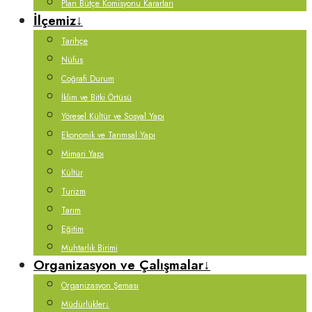
Plan Bütçe Komisyonu Kararları
İlçemiz
↓
Tarihçe
Nüfus
Coğrafi Durum
İklim ve Bitki Örtüsü
Yöresel Kültür ve Sosyal Yapı
Ekonomik ve Tarımsal Yapı
Mimari Yapı
Kültür
Turizm
Tarım
Eğitim
Muhtarlık Birimi
Organizasyon ve Çalışmalar
↓
Organizasyon Şeması
Müdürlükler
↓