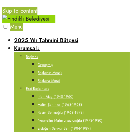
Skip to content
Menu
2025 Yılı Tahmini Bütçesi
Kurumsal
↓
Başkan
↓
Özgeçmiş
Başkanın Mesajı
Başkana Mesaj
Eski Başkanlar
↓
İrfan Ataç (1948-1960)
Halim Şahinler (1963-1968)
Rasim Selimoğlu (1968-1973)
Necmettin Mahmutyazıcıoğlu (1973-1980)
Erdoğan Sankur Sarı (1984-1989)