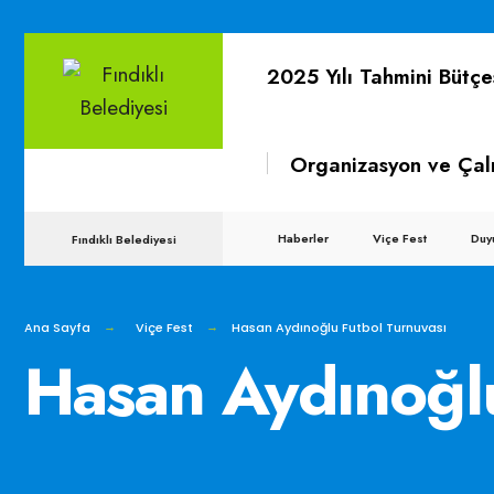
for:
Skip
2025 Yılı Tahmini Bütçe
to
content
Organizasyon ve Çal
Haberler
Viçe Fest
Duy
Fındıklı Belediyesi
Ana Sayfa
Viçe Fest
Hasan Aydınoğlu Futbol Turnuvası
Hasan Aydınoğlu