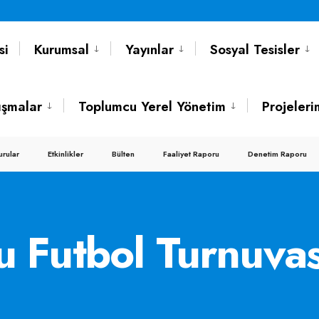
si
Kurumsal
Yayınlar
Sosyal Tesisler
ışmalar
Toplumcu Yerel Yönetim
Projeleri
urular
Etkinlikler
Bülten
Faaliyet Raporu
Denetim Raporu
 Futbol Turnuvas