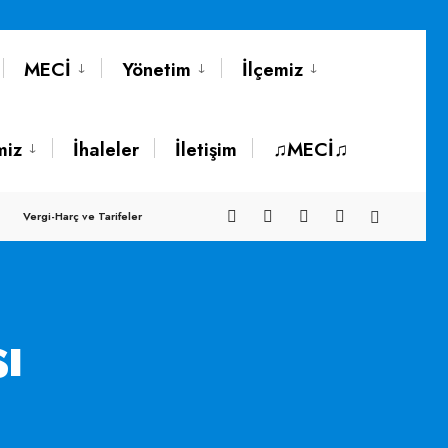
MECİ
Yönetim
İlçemiz
miz
İhaleler
İletişim
♫MECİ♫
Vergi-Harç ve Tarifeler
ı