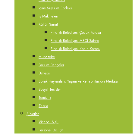
İmar ve Şehircilik
İçme Suyu ve Endeks
İş Makineleri
Kültür Sanat
Fındıklı Belediyesi Çocuk Korosu
Fındıklı Belediyesi MECİ Sahne
Fındıklı Belediyesi Kadın Korosu
Muhasebe
Park ve Bahçeler
Üstyapı
Sokak Hayvanları, Yaşam ve Rehabilitasyon Merkezi
Sosyal Tesisler
Temizlik
Zabıta
Şirketler
Viçebel A.Ş.
Personel Ltd. Şti.