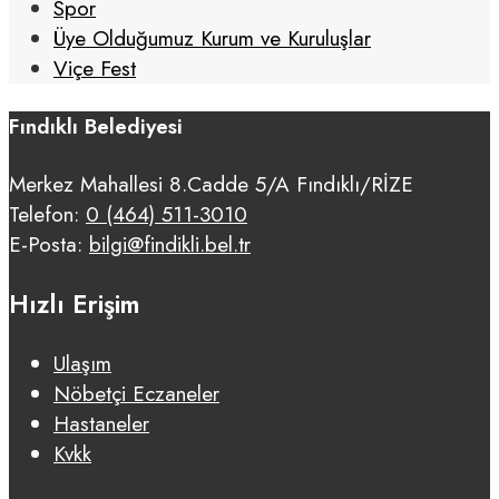
Spor
Üye Olduğumuz Kurum ve Kuruluşlar
Viçe Fest
Fındıklı Belediyesi
Merkez Mahallesi 8.Cadde 5/A Fındıklı/RİZE
Telefon:
0 (464) 511-3010
E-Posta:
bilgi@findikli.bel.tr
Hızlı Erişim
Ulaşım
Nöbetçi Eczaneler
Hastaneler
Kvkk