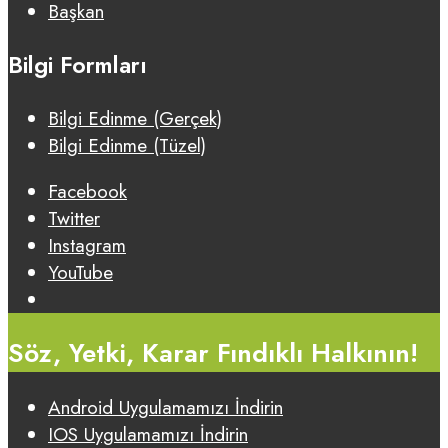
Başkan
Bilgi Formları
Bilgi Edinme (Gerçek)
Bilgi Edinme (Tüzel)
Facebook
Twitter
Instagram
YouTube
Open
Search
Söz, Yetki, Karar Fındıklı Halkının!
Window
Android Uygulamamızı İndirin
IOS Uygulamamızı İndirin