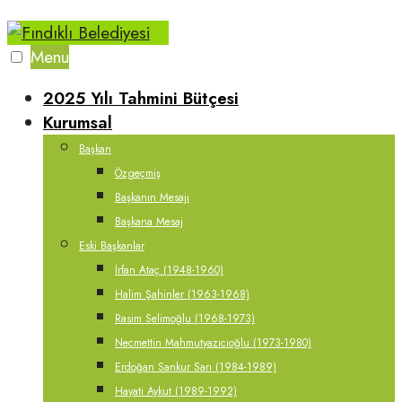
Skip
to
Menu
content
2025 Yılı Tahmini Bütçesi
Kurumsal
Başkan
Özgeçmiş
Başkanın Mesajı
Başkana Mesaj
Eski Başkanlar
İrfan Ataç (1948-1960)
Halim Şahinler (1963-1968)
Rasim Selimoğlu (1968-1973)
Necmettin Mahmutyazıcıoğlu (1973-1980)
Erdoğan Sankur Sarı (1984-1989)
Hayati Aykut (1989-1992)