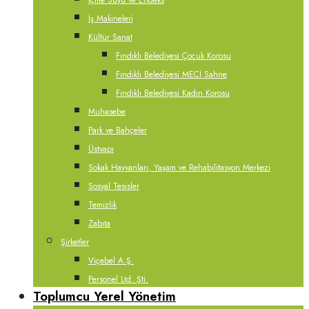
İçme Suyu ve Endeks
İş Makineleri
Kültür Sanat
Fındıklı Belediyesi Çocuk Korosu
Fındıklı Belediyesi MECİ Sahne
Fındıklı Belediyesi Kadın Korosu
Muhasebe
Park ve Bahçeler
Üstyapı
Sokak Hayvanları, Yaşam ve Rehabilitasyon Merkezi
Sosyal Tesisler
Temizlik
Zabıta
Şirketler
Viçebel A.Ş.
Personel Ltd. Şti.
Toplumcu Yerel Yönetim