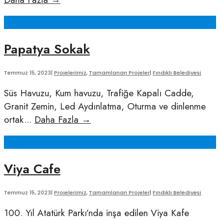
Aykut
Parkı
Düzenlemesi
Papatya Sokak
Temmuz 15, 2023
|
Projelerimiz
,
Tamamlanan Projeler
|
Fındıklı Belediyesi
Süs Havuzu, Kum havuzu, Trafiğe Kapalı Cadde,
Granit Zemin, Led Aydınlatma, Oturma ve dinlenme
Papatya
ortak
...
Daha Fazla
→
Sokak
Viya Cafe
Temmuz 15, 2023
|
Projelerimiz
,
Tamamlanan Projeler
|
Fındıklı Belediyesi
100. Yıl Atatürk Parkı’nda inşa edilen Viya Kafe