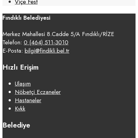
Viçe Fest
Fındıklı Belediyesi
Merkez Mahallesi 8.Cadde 5/A Fındıklı/RİZE
Telefon:
0 (464) 511-3010
E-Posta:
bilgi@findikli.bel.tr
Hızlı Erişim
Ulaşım
Nöbetçi Eczaneler
Hastaneler
Kvkk
Belediye