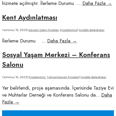
V
hizmete açılmıştır. İlerleme Durumu
...
Daha Fazla
→
C
Kent Aydınlatması
Temmuz 15, 2023
|
Devam Eden Projeler
,
Projelerimiz
|
Fındıklı Belediyesi
Kent
İlerleme Durumu
...
Daha Fazla
→
Aydınlatması
Sosyal Yaşam Merkezi – Konferans
Salonu
Temmuz 15, 2023
|
Projelerimiz
,
Tamamlanan Projeler
|
Fındıklı Belediyesi
Yer belirlendi, proje aşamasında. İçerisinde Taziye Evi
ve Muhtarlar Derneği ve Konferans Salonu da
...
Daha
Sosyal
Fazla
→
Yaşam
Merkezi