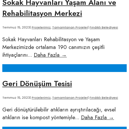
Sokak Hayvanları Yaşam Alanı ve
Parke
Rehabilitasyon Merkezi
Üretim
Tesisi
Temmuz 15, 2023
|
Projelerimiz
,
Tamamlanan Projeler
|
Fındıklı Belediyesi
Sokak Hayvanları Rehabilitasyon ve Yaşam
Merkezimizde ortalama 190 canımızın çeşitli
Sokak
ihtiyaçlarını
...
Daha Fazla
→
Hayvanları
Yaşam
Alanı
Geri Dönüşüm Tesisi
ve
Rehabilitasyon
Temmuz 15, 2023
|
Projelerimiz
,
Tamamlanan Projeler
|
Fındıklı Belediyesi
Merkezi
Geri dönüştürülebilir atıkların ayrıştırılacağı, evsel
Geri
atıkların ise kompost yöntemiyle
...
Daha Fazla
→
Dönüş