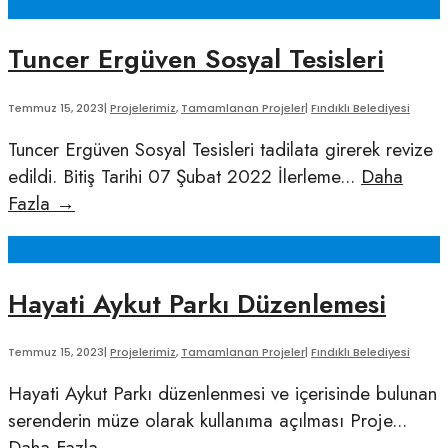
Tesisi
Tuncer Ergüven Sosyal Tesisleri
Temmuz 15, 2023
|
Projelerimiz
,
Tamamlanan Projeler
|
Fındıklı Belediyesi
Tuncer Ergüven Sosyal Tesisleri tadilata girerek revize
edildi. Bitiş Tarihi 07 Şubat 2022 İlerleme
...
Daha
Tuncer
Fazla
→
Ergüven
Sosyal
Tesisleri
Hayati Aykut Parkı Düzenlemesi
Temmuz 15, 2023
|
Projelerimiz
,
Tamamlanan Projeler
|
Fındıklı Belediyesi
Hayati Aykut Parkı düzenlenmesi ve içerisinde bulunan
serenderin müze olarak kullanıma açılması Proje
...
Hayati
Daha Fazla
→