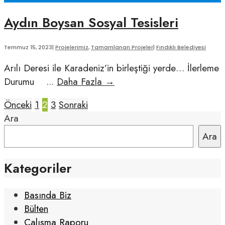
–
Aydın Boysan Sosyal Tesisleri
Konferans
Salonu
Temmuz 15, 2023
|
Projelerimiz
,
Tamamlanan Projeler
|
Fındıklı Belediyesi
Arılı Deresi ile Karadeniz’in birleştiği yerde… İlerleme
Aydın
Durumu
...
Daha Fazla
→
Boysan
Posts
Önceki
1
2
3
Sonraki
Sosyal
Ara
Tesisleri
pagination
Ara
Kategoriler
Basında Biz
Bülten
Çalışma Raporu