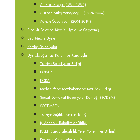
Ali Fikri Saatçi (1992-1994)
Gürhan Süleymanağaoğlu (1994-2004)
Adnan Özbalaban (2004-2019)
Fındıklı Belediye Meclisi Üyeler ve Özgeçmiş
Eski Meclis Üyeleri
Kardeş Belediyeler
Üye Olduğumuz Kurum ve Kuruluşlar
Türkiye Belediyeler Birliği
DOKAP
DOKA
Kaçkar İtfaiye Mezbahane ve Katı Atık Birliği
Sosyal Demokrat Belediyeler Derneği (SODEM)
SODEMSEN
Türkiye Sağlıklı Kentler Birliği
İç Anadolu Belediyeler Birliği
ICLEI (Sürdürülebilirlik Yerel Yönetimler Birliği)
Kıyı Ege Belediyeler Birliği