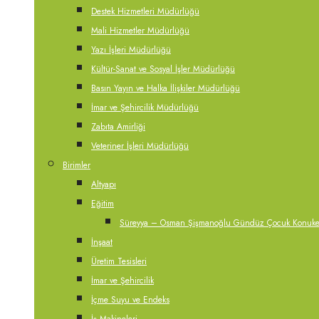
Destek Hizmetleri Müdürlüğü
Mali Hizmetler Müdürlüğü
Yazı İşleri Müdürlüğü
Kültür-Sanat ve Sosyal İşler Müdürlüğü
Basın Yayın ve Halka İlişkiler Müdürlüğü
İmar ve Şehircilik Müdürlüğü
Zabıta Amirliği
Veteriner İşleri Müdürlüğü
Birimler
Altyapı
Eğitim
Süreyya – Osman Şişmanoğlu Gündüz Çocuk Konukevi
İnşaat
Üretim Tesisleri
İmar ve Şehircilik
İçme Suyu ve Endeks