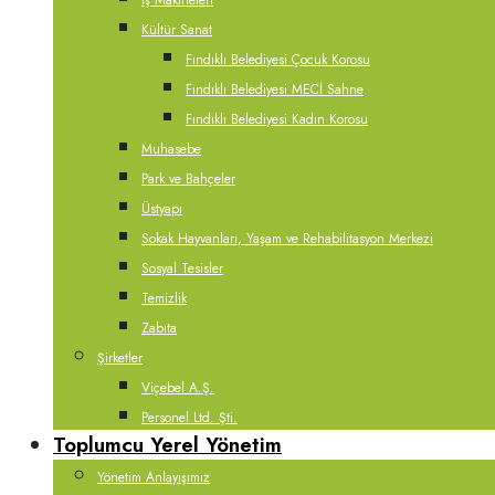
İş Makineleri
Kültür Sanat
Fındıklı Belediyesi Çocuk Korosu
Fındıklı Belediyesi MECİ Sahne
Fındıklı Belediyesi Kadın Korosu
Muhasebe
Park ve Bahçeler
Üstyapı
Sokak Hayvanları, Yaşam ve Rehabilitasyon Merkezi
Sosyal Tesisler
Temizlik
Zabıta
Şirketler
Viçebel A.Ş.
Personel Ltd. Şti.
Toplumcu Yerel Yönetim
Yönetim Anlayışımız