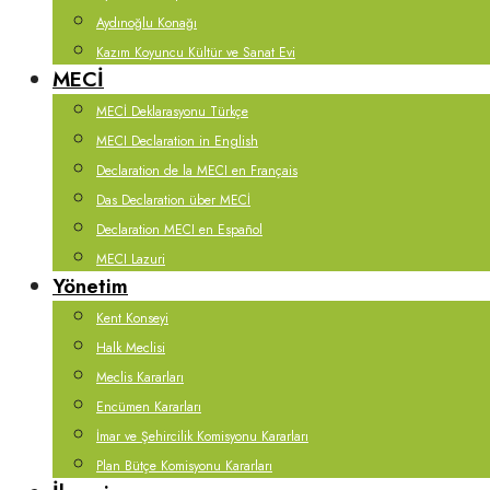
Aydınoğlu Konağı
Kazım Koyuncu Kültür ve Sanat Evi
MECİ
MECİ Deklarasyonu Türkçe
MECI Declaration in English
Declaration de la MECI en Français
Das Declaration über MECİ
Declaration MECI en Español
MECI Lazuri
Yönetim
Kent Konseyi
Halk Meclisi
Meclis Kararları
Encümen Kararları
İmar ve Şehircilik Komisyonu Kararları
Plan Bütçe Komisyonu Kararları