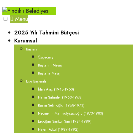
Skip
to
Menu
content
2025 Yılı Tahmini Bütçesi
Kurumsal
Başkan
Özgeçmiş
Başkanın Mesajı
Başkana Mesaj
Eski Başkanlar
İrfan Ataç (1948-1960)
Halim Şahinler (1963-1968)
Rasim Selimoğlu (1968-1973)
Necmettin Mahmutyazıcıoğlu (1973-1980)
Erdoğan Sankur Sarı (1984-1989)
Hayati Aykut (1989-1992)