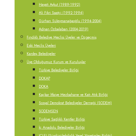
Hayati Aykut (1989-1992)
Ali Fikri Saatçi (1992-1994)
Gürhan Süleymanağaoğlu (1994-2004)
Adnan Özbalaban (2004-2019)
Fındıklı Belediye Meclisi Üyeler ve Özgeçmiş
Eski Meclis Üyeleri
Kardeş Belediyeler
Üye Olduğumuz Kurum ve Kuruluşlar
Türkiye Belediyeler Birliği
DOKAP
DOKA
Kaçkar İtfaiye Mezbahane ve Katı Atık Birliği
Sosyal Demokrat Belediyeler Derneği (SODEM)
SODEMSEN
Türkiye Sağlıklı Kentler Birliği
İç Anadolu Belediyeler Birliği
ICLEI (Sürdürülebilirlik Yerel Yönetimler Birliği)