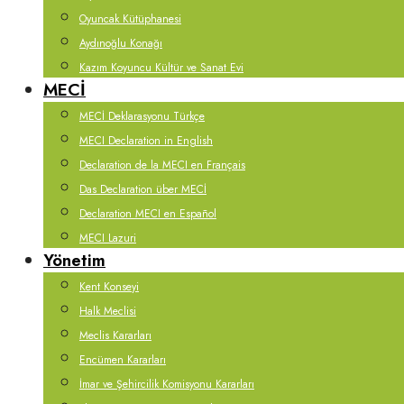
Oyuncak Kütüphanesi
Aydınoğlu Konağı
Kazım Koyuncu Kültür ve Sanat Evi
MECİ
MECİ Deklarasyonu Türkçe
MECI Declaration in English
Declaration de la MECI en Français
Das Declaration über MECİ
Declaration MECI en Español
MECI Lazuri
Yönetim
Kent Konseyi
Halk Meclisi
Meclis Kararları
Encümen Kararları
İmar ve Şehircilik Komisyonu Kararları