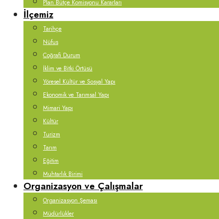
Plan Bütçe Komisyonu Kararları
İlçemiz
Tarihçe
Nüfus
Coğrafi Durum
İklim ve Bitki Örtüsü
Yöresel Kültür ve Sosyal Yapı
Ekonomik ve Tarımsal Yapı
Mimari Yapı
Kültür
Turizm
Tarım
Eğitim
Muhtarlık Birimi
Organizasyon ve Çalışmalar
Organizasyon Şeması
Müdürlükler