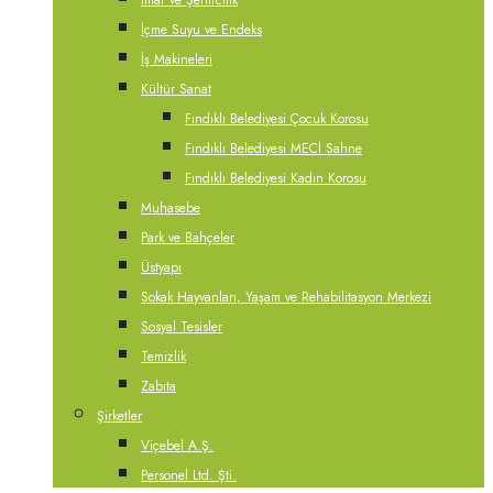
İmar ve Şehircilik
İçme Suyu ve Endeks
İş Makineleri
Kültür Sanat
Fındıklı Belediyesi Çocuk Korosu
Fındıklı Belediyesi MECİ Sahne
Fındıklı Belediyesi Kadın Korosu
Muhasebe
Park ve Bahçeler
Üstyapı
Sokak Hayvanları, Yaşam ve Rehabilitasyon Merkezi
Sosyal Tesisler
Temizlik
Zabıta
Şirketler
Viçebel A.Ş.
Personel Ltd. Şti.