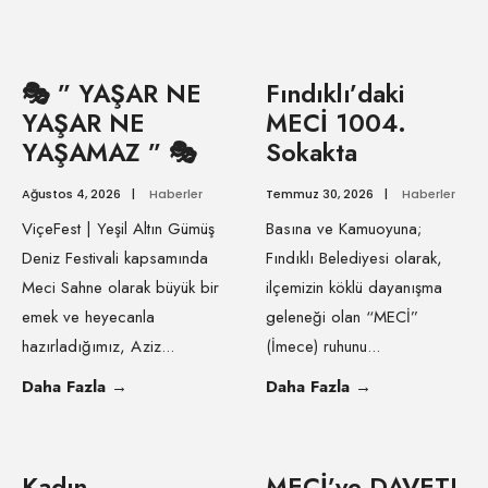
🎭 ” YAŞAR NE
Fındıklı’daki
YAŞAR NE
MECİ 1004.
YAŞAMAZ ” 🎭
Sokakta
Ağustos 4, 2026
|
Haberler
Temmuz 30, 2026
|
Haberler
ViçeFest | Yeşil Altın Gümüş
Basına ve Kamuoyuna;
Deniz Festivali kapsamında
Fındıklı Belediyesi olarak,
Meci Sahne olarak büyük bir
ilçemizin köklü dayanışma
emek ve heyecanla
geleneği olan “MECİ”
hazırladığımız, Aziz
...
(İmece) ruhunu
...
Daha Fazla
→
Daha Fazla
→
Kadın
MECİ’ye DAVET!