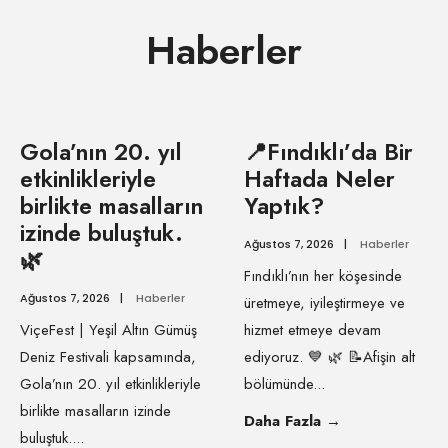
Haberler
Gola’nın 20. yıl
📍Fındıklı’da Bir
etkinlikleriyle
Haftada Neler
birlikte masalların
Yaptık?
izinde buluştuk.
Ağustos 7, 2026
|
Haberler
🌿
Fındıklı’nın her köşesinde
Ağustos 7, 2026
|
Haberler
üretmeye, iyileştirmeye ve
ViçeFest | Yeşil Altın Gümüş
hizmet etmeye devam
Deniz Festivali kapsamında,
ediyoruz. 💙 🌿 📝Afişin alt
Gola’nın 20. yıl etkinlikleriyle
bölümünde
...
birlikte masalların izinde
Daha Fazla
→
buluştuk.
...