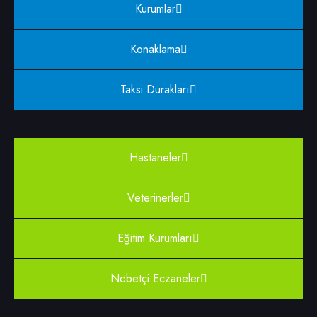
Kurumlar
Konaklama
Taksi Durakları
Hastaneler
Veterinerler
Eğitim Kurumları
Nöbetçi Eczaneler