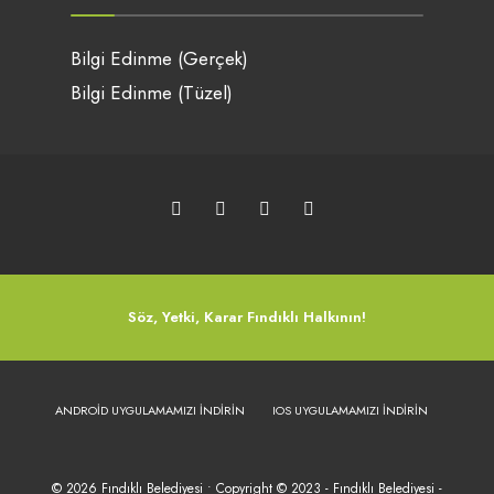
Bilgi Edinme (Gerçek)
Bilgi Edinme (Tüzel)
Söz, Yetki, Karar Fındıklı Halkının!
ANDROID UYGULAMAMIZI İNDIRIN
IOS UYGULAMAMIZI İNDIRIN
© 2026 Fındıklı Belediyesi • Copyright © 2023 - Fındıklı Belediyesi -