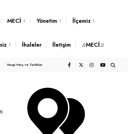
MECİ
Yönetim
İlçemiz
miz
İhaleler
İletişim
♫MECİ♫
Vergi-Harç ve Tarifeler
ti