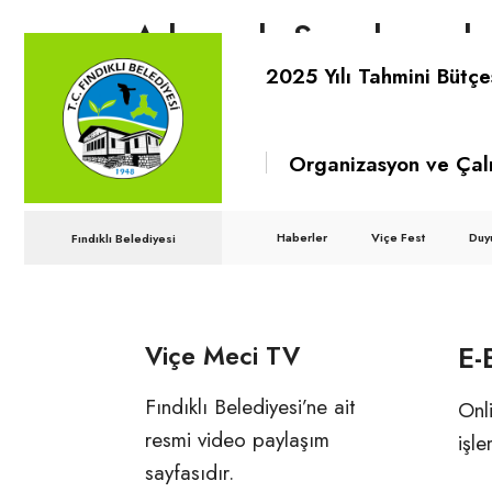
Adımız da Soyadımız da 
2025 Yılı Tahmini Bütçe
Fındıklı, sadece bir yer adı değil, bizim 
mirası ve geleceğimizin taahhüdü. Adım
Organizasyon ve Çal
taşıdığımız bu değerli sembol, toprakları
halkımızın kararlılığını yansıtır. Fındıklı 
Haberler
Viçe Fest
Duy
Fındıklı Belediyesi
zamanda gururumuz ve umudumuz.
Viçe Meci TV
E-
Fındıklı Belediyesi’ne ait
Onli
resmi video paylaşım
işle
sayfasıdır.