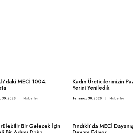
klı’daki MECİ 1004.
Kadın Üreticilerimizin Pa
kta
Yerini Yeniledik
 30, 2026
|
Haberler
Temmuz 30, 2026
|
Haberler
rülebilir Bir Gelecek İçin
Fındıklı’da MECİ Dayanı
i Bir Adımı Daha
Devam Ediyor