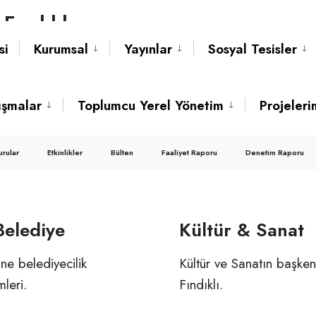
Fındıklı
si
Kurumsal
Yayınlar
Sosyal Tesisler
kimliğimiz, geçmişimizin
ızda ve soyadımızda
ışmalar
Toplumcu Yerel Yönetim
Projeleri
mızın bereketini ve
bizim ismimiz, aynı
urular
Etkinlikler
Bülten
Faaliyet Raporu
Denetim Raporu
Belediye
Kültür & Sanat
ne belediyecilik
Kültür ve Sanatın başken
mleri.
Fındıklı.