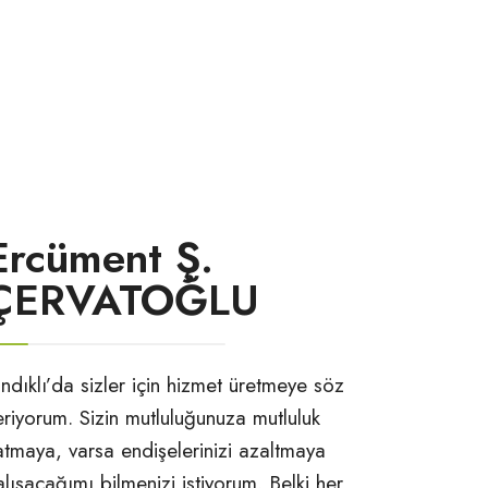
Ercüment Ş.
ÇERVATOĞLU
ındıklı’da sizler için hizmet üretmeye söz
eriyorum. Sizin mutluluğunuza mutluluk
atmaya, varsa endişelerinizi azaltmaya
alışacağımı bilmenizi istiyorum. Belki her