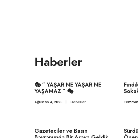
Haberler
🎭 ” YAŞAR NE YAŞAR NE
Fındı
YAŞAMAZ ” 🎭
Soka
Ağustos 4, 2026
|
Haberler
Temmuz
Gazeteciler ve Basın
Sürdü
Bayramında Bir Araya Geldik
Öneml