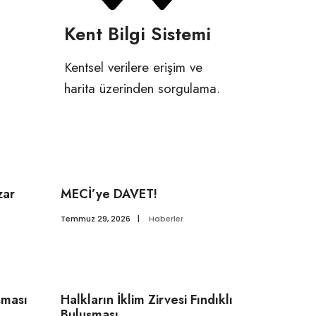
Kent Bilgi Sistemi
Kentsel verilere erişim ve
harita üzerinden sorgulama.
zar
MECİ’ye DAVET!
Temmuz 29, 2026
|
Haberler
şması
Halkların İklim Zirvesi Fındıklı
Buluşması