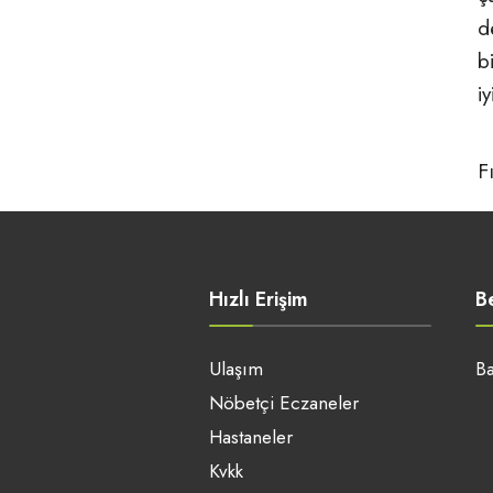
d
b
i
F
Hızlı Erişim
B
Ulaşım
Ba
Nöbetçi Eczaneler
Hastaneler
Kvkk