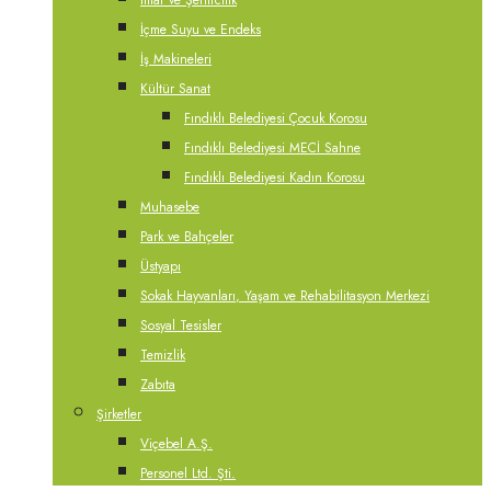
İmar ve Şehircilik
İçme Suyu ve Endeks
İş Makineleri
Kültür Sanat
Fındıklı Belediyesi Çocuk Korosu
Fındıklı Belediyesi MECİ Sahne
Fındıklı Belediyesi Kadın Korosu
Muhasebe
Park ve Bahçeler
Üstyapı
Sokak Hayvanları, Yaşam ve Rehabilitasyon Merkezi
Sosyal Tesisler
Temizlik
Zabıta
Şirketler
Viçebel A.Ş.
Personel Ltd. Şti.