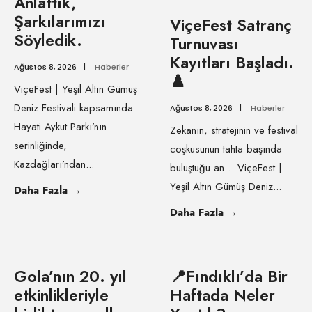
Anlattık,
Şarkılarımızı
ViçeFest Satranç
Söyledik.
Turnuvası
Kayıtları Başladı.
Ağustos 8, 2026
|
Haberler
♟️
ViçeFest | Yeşil Altın Gümüş
Deniz Festivali kapsamında
Ağustos 8, 2026
|
Haberler
Hayati Aykut Parkı’nın
Zekanın, stratejinin ve festival
serinliğinde,
coşkusunun tahta başında
Kazdağları’ndan
...
buluştuğu an… ViçeFest |
Yeşil Altın Gümüş Deniz
...
Daha Fazla
→
Daha Fazla
→
Gola’nın 20. yıl
📍Fındıklı’da Bir
etkinlikleriyle
Haftada Neler