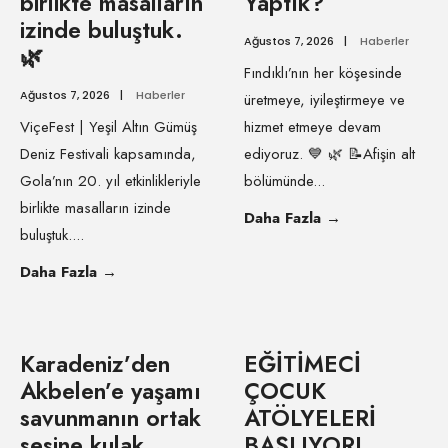
birlikte masalların
Yaptık?
izinde buluştuk.
Ağustos 7, 2026
|
Haberler
🌿
Fındıklı’nın her köşesinde
Ağustos 7, 2026
|
Haberler
üretmeye, iyileştirmeye ve
ViçeFest | Yeşil Altın Gümüş
hizmet etmeye devam
Deniz Festivali kapsamında,
ediyoruz. 💙 🌿 📝Afişin alt
Gola’nın 20. yıl etkinlikleriyle
bölümünde
...
birlikte masalların izinde
Daha Fazla
→
buluştuk.
...
Daha Fazla
→
Karadeniz’den
EĞİTİMECİ
Akbelen’e yaşamı
ÇOCUK
savunmanın ortak
ATÖLYELERİ
sesine kulak
BAŞLIYOR!