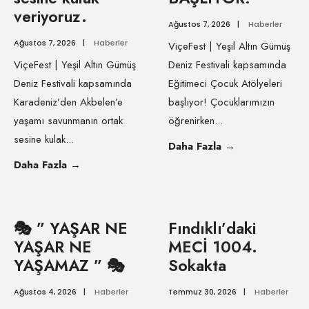
veriyoruz.
Ağustos 7, 2026
|
Haberler
Ağustos 7, 2026
|
Haberler
ViçeFest | Yeşil Altın Gümüş
ViçeFest | Yeşil Altın Gümüş
Deniz Festivali kapsamında
Deniz Festivali kapsamında
Eğitimeci Çocuk Atölyeleri
Karadeniz’den Akbelen’e
başlıyor! Çocuklarımızın
yaşamı savunmanın ortak
öğrenirken
...
sesine kulak
...
Daha Fazla
→
Daha Fazla
→
🎭 ” YAŞAR NE
Fındıklı’daki
YAŞAR NE
MECİ 1004.
YAŞAMAZ ” 🎭
Sokakta
Ağustos 4, 2026
|
Haberler
Temmuz 30, 2026
|
Haberler