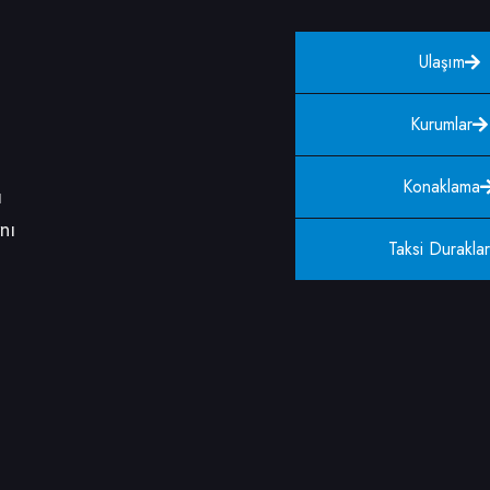
Ulaşım
Kurumlar
Konaklama
ı
nı
Taksi Duraklar