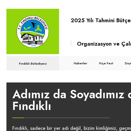
2025 Yılı Tahmini Bütçe
Organizasyon ve Çal
Haberler
Viçe Fest
Duy
Fındıklı Belediyesi
Adımız da Soyadımız 
Fındıklı
Fındıklı, sadece bir yer adı değil, bizim kimliğimiz, geçm