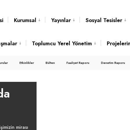
si
Kurumsal
Yayınlar
Sosyal Tesisler
ışmalar
Toplumcu Yerel Yönetim
Projeleri
urular
Etkinlikler
Bülten
Faaliyet Raporu
Denetim Raporu
da
işimizin mirası