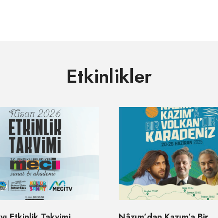
Etkinlikler
yı Etkinlik Takvimi
Nâzım’dan Kazım’a Bir