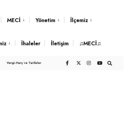
MECİ
Yönetim
İlçemiz
miz
İhaleler
İletişim
♫MECİ♫
Vergi-Harç ve Tarifeler