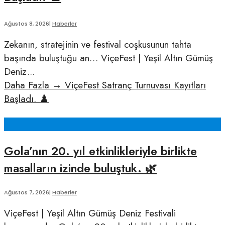
Ağustos 8, 2026
|
Haberler
Zekanın, stratejinin ve festival coşkusunun tahta
başında buluştuğu an… ViçeFest | Yeşil Altın Gümüş
Deniz
...
Daha Fazla
→
ViçeFest Satranç Turnuvası Kayıtları
Başladı. ♟️
Gola’nın 20. yıl etkinlikleriyle birlikte
masalların izinde buluştuk. 🌿
Ağustos 7, 2026
|
Haberler
ViçeFest | Yeşil Altın Gümüş Deniz Festivali