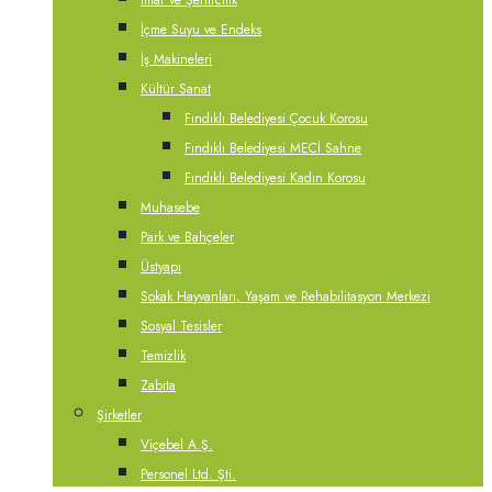
İmar ve Şehircilik
İçme Suyu ve Endeks
İş Makineleri
Kültür Sanat
Fındıklı Belediyesi Çocuk Korosu
Fındıklı Belediyesi MECİ Sahne
Fındıklı Belediyesi Kadın Korosu
Muhasebe
Park ve Bahçeler
Üstyapı
Sokak Hayvanları, Yaşam ve Rehabilitasyon Merkezi
Sosyal Tesisler
Temizlik
Zabıta
Şirketler
Viçebel A.Ş.
Personel Ltd. Şti.