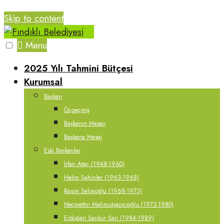
Skip to content
Menu
2025 Yılı Tahmini Bütçesi
Kurumsal
Başkan
Özgeçmiş
Başkanın Mesajı
Başkana Mesaj
Eski Başkanlar
İrfan Ataç (1948-1960)
Halim Şahinler (1963-1968)
Rasim Selimoğlu (1968-1973)
Necmettin Mahmutyazıcıoğlu (1973-1980)
Erdoğan Sankur Sarı (1984-1989)