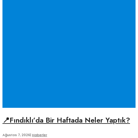
📍Fındıklı’da Bir Haftada Neler Yaptık?
Ağustos 7, 2026
|
Haberler