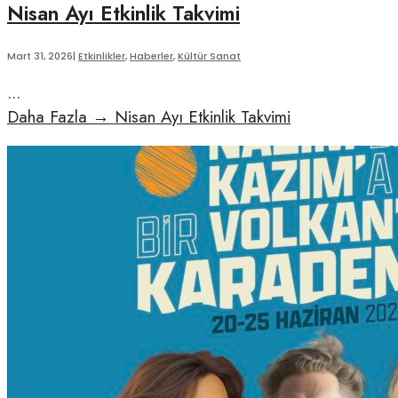
Nisan Ayı Etkinlik Takvimi
Mart 31, 2026
|
Etkinlikler
,
Haberler
,
Kültür Sanat
...
Daha Fazla
→
Nisan Ayı Etkinlik Takvimi