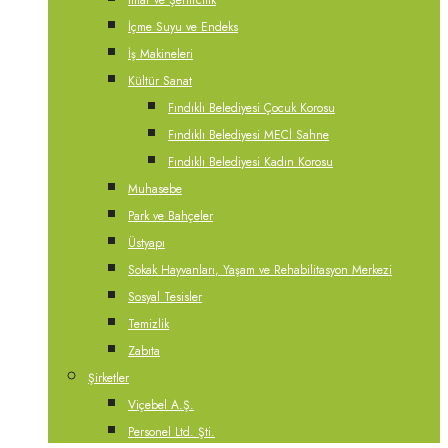
İmar ve Şehircilik
İçme Suyu ve Endeks
İş Makineleri
Kültür Sanat
Fındıklı Belediyesi Çocuk Korosu
Fındıklı Belediyesi MECİ Sahne
Fındıklı Belediyesi Kadın Korosu
Muhasebe
Park ve Bahçeler
Üstyapı
Sokak Hayvanları, Yaşam ve Rehabilitasyon Merkezi
Sosyal Tesisler
Temizlik
Zabıta
Şirketler
Viçebel A.Ş.
Personel Ltd. Şti.