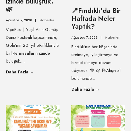
izinde buluştuk.
🌿
📍Fındıklı’da Bir
Haftada Neler
Ağustos 7, 2026
|
Haberler
Yaptık?
ViçeFest | Yeşil Altın Gümüş
Deniz Festivali kapsamında,
Ağustos 7, 2026
|
Haberler
Gola’nın 20. yıl etkinlikleriyle
Fındıklı’nın her köşesinde
birlikte masalların izinde
üretmeye, iyileştirmeye ve
buluştuk.
...
hizmet etmeye devam
ediyoruz. 💙 🌿 📝Afişin alt
Daha Fazla
→
bölümünde
...
Daha Fazla
→