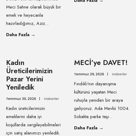
Daha Fazla
→
Meci Sahne olarak büyük bir
emek ve heyecanla
hazırladığımız, Aziz
...
Daha Fazla
→
Kadın
MECİ’ye DAVET!
Üreticilerimizin
Temmuz 29, 2026
|
Haberler
Pazar Yerini
Fındıklı’nın dayanışma
Yeniledik
kültürünü yaşatan Meci
Temmuz 30, 2026
|
Haberler
ruhuyla yeniden bir araya
Kadın üreticilerimizin
geliyoruz. Ada Mevkii 1004.
emeklerini daha iyi
Sokakta parke taşı
...
koşullarda sergileyebilmeleri
Daha Fazla
→
için satış alanımızı yeniledik.