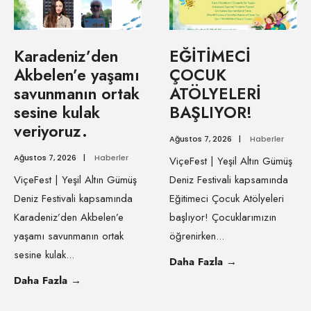
Karadeniz’den
EĞİTİMECİ
Akbelen’e yaşamı
ÇOCUK
savunmanın ortak
ATÖLYELERİ
sesine kulak
BAŞLIYOR!
veriyoruz.
Ağustos 7, 2026
|
Haberler
Ağustos 7, 2026
|
Haberler
ViçeFest | Yeşil Altın Gümüş
ViçeFest | Yeşil Altın Gümüş
Deniz Festivali kapsamında
Deniz Festivali kapsamında
Eğitimeci Çocuk Atölyeleri
Karadeniz’den Akbelen’e
başlıyor! Çocuklarımızın
yaşamı savunmanın ortak
öğrenirken
...
sesine kulak
...
Daha Fazla
→
Daha Fazla
→