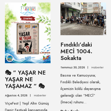
Fındıklı’daki
MECİ 1004.
Sokakta
Temmuz 30, 2026
|
Haberler
🎭 ” YAŞAR NE
Basına ve Kamuoyuna;
YAŞAR NE
Fındıklı Belediyesi olarak,
YAŞAMAZ ” 🎭
ilçemizin köklü dayanışma
geleneği olan “MECİ”
Ağustos 4, 2026
|
Haberler
(İmece) ruhunu
...
ViçeFest | Yeşil Altın Gümüş
Deniz Festivali kapsamında