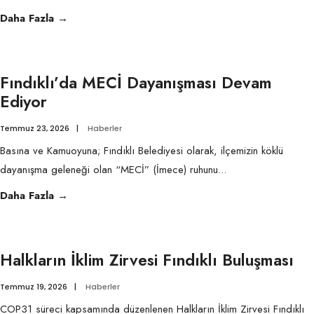
Sürdürülebilir
Daha Fazla
→
Bir
Gelecek
İçin
Fındıklı’da MECİ Dayanışması Devam
Önemli
Ediyor
Bir
Temmuz 23, 2026
|
Haberler
Adımı
Daha
Basına ve Kamuoyuna; Fındıklı Belediyesi olarak, ilçemizin köklü
Birlikte
dayanışma geleneği olan “MECİ” (İmece) ruhunu
...
Attık
Fındıklı’da
Daha Fazla
→
MECİ
Dayanışması
Devam
Halkların İklim Zirvesi Fındıklı Buluşması
Ediyor
Temmuz 19, 2026
|
Haberler
COP31 süreci kapsamında düzenlenen Halkların İklim Zirvesi Fındıklı