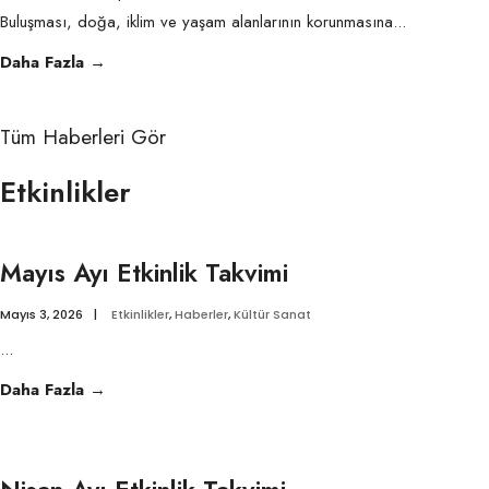
Buluşması, doğa, iklim ve yaşam alanlarının korunmasına
...
Halkların
Daha Fazla
→
İklim
Zirvesi
Tüm Haberleri Gör
Fındıklı
Buluşması
Etkinlikler
Mayıs Ayı Etkinlik Takvimi
Mayıs 3, 2026
|
Etkinlikler
,
Haberler
,
Kültür Sanat
...
Mayıs
Daha Fazla
→
Ayı
Etkinlik
Takvimi