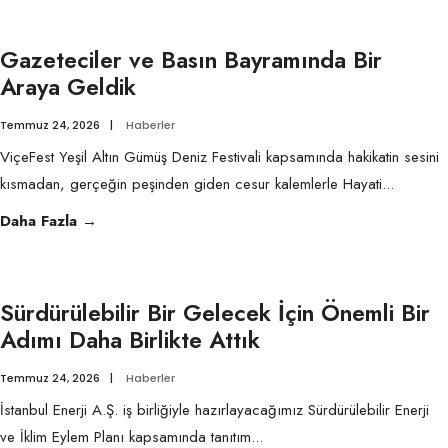
Gazeteciler ve Basın Bayramında Bir
Araya Geldik
Temmuz 24, 2026
|
Haberler
ViçeFest Yeşil Altın Gümüş Deniz Festivali kapsamında hakikatin sesini
kısmadan, gerçeğin peşinden giden cesur kalemlerle Hayati
...
Gazeteciler
Daha Fazla
→
ve
Basın
Bayramında
Sürdürülebilir Bir Gelecek İçin Önemli Bir
Bir
Adımı Daha Birlikte Attık
Araya
Temmuz 24, 2026
|
Haberler
Geldik
İstanbul Enerji A.Ş. iş birliğiyle hazırlayacağımız Sürdürülebilir Enerji
ve İklim Eylem Planı kapsamında tanıtım
...