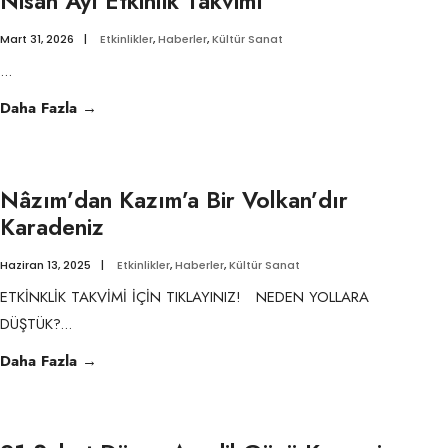
Nisan Ayı Etkinlik Takvimi
Mart 31, 2026
|
Etkinlikler
,
Haberler
,
Kültür Sanat
...
Nisan
Daha Fazla
→
Ayı
Etkinlik
Takvimi
Nâzım’dan Kazım’a Bir Volkan’dır
Karadeniz
Haziran 13, 2025
|
Etkinlikler
,
Haberler
,
Kültür Sanat
ETKİNKLİK TAKVİMİ İÇİN TIKLAYINIZ! NEDEN YOLLARA
DÜŞTÜK?
...
Nâzım’dan
Daha Fazla
→
Kazım’a
Bir
Volkan’dır