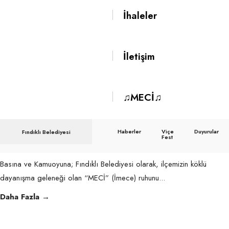
🎭
İhaleler
Ağustos 4, 2026
|
Haberler
ViçeFest | Yeşil Altın Gümüş Deniz Festivali kapsamında Meci Sahne
İletişim
olarak büyük bir emek ve heyecanla hazırladığımız, Aziz
...
🎭
Daha Fazla
→
”
♫MECİ♫
YAŞAR
NE
Fındıklı’daki MECİ 1004. Sokakta
Haberler
Viçe
Duyurular
Fındıklı Belediyesi
YAŞAR
Fest
Temmuz 30, 2026
|
Haberler
NE
YAŞAMAZ
Basına ve Kamuoyuna; Fındıklı Belediyesi olarak, ilçemizin köklü
”
dayanışma geleneği olan “MECİ” (İmece) ruhunu
...
🎭
Fındıklı’daki
Daha Fazla
→
MECİ
1004.