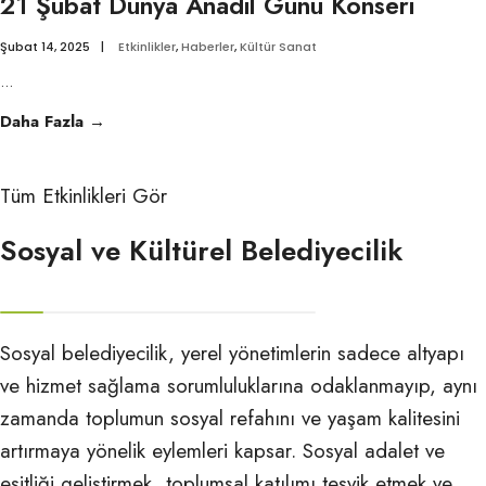
21 Şubat Dünya Anadil Günü Konseri
Karadeniz
Şubat 14, 2025
|
Etkinlikler
,
Haberler
,
Kültür Sanat
...
21
Daha Fazla
→
Şubat
Dünya
Tüm Etkinlikleri Gör
Anadil
Günü
Sosyal ve Kültürel Belediyecilik
Konseri
Sosyal belediyecilik, yerel yönetimlerin sadece altyapı
ve hizmet sağlama sorumluluklarına odaklanmayıp, aynı
zamanda toplumun sosyal refahını ve yaşam kalitesini
artırmaya yönelik eylemleri kapsar. Sosyal adalet ve
eşitliği geliştirmek, toplumsal katılımı teşvik etmek ve