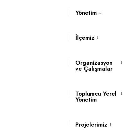
E-Belediye
Yönetim
Online belediyecilik işlemleri.
İlçemiz
Kültür & Sanat
Kültür ve Sanatın başkenti Fındıklı.
Organizasyon
ve Çalışmalar
Kent Bilgi Sistemi
Kentsel verilere erişim ve
Toplumcu Yerel
Yönetim
harita üzerinden sorgulama.
Haberler
Projelerimiz
🎭 ” YAŞAR NE YAŞAR NE YAŞAMAZ ”