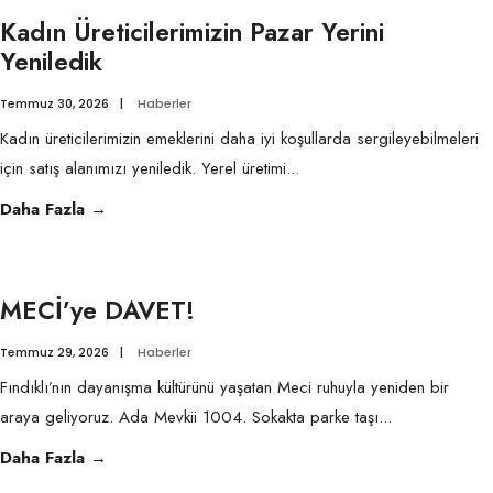
Sokakta
Kadın Üreticilerimizin Pazar Yerini
Yeniledik
Temmuz 30, 2026
|
Haberler
Kadın üreticilerimizin emeklerini daha iyi koşullarda sergileyebilmeleri
için satış alanımızı yeniledik. Yerel üretimi
...
Kadın
Daha Fazla
→
Üreticilerimizin
Pazar
Yerini
MECİ’ye DAVET!
Yeniledik
Temmuz 29, 2026
|
Haberler
Fındıklı’nın dayanışma kültürünü yaşatan Meci ruhuyla yeniden bir
araya geliyoruz. Ada Mevkii 1004. Sokakta parke taşı
...
MECİ’ye
Daha Fazla
→
DAVET!