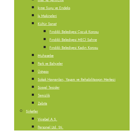
İmar ve Şehircilik
İçme Suyu ve Endeks
İş Makineleri
Kültür Sanat
Fındıklı Belediyesi Çocuk Korosu
Fındıklı Belediyesi MECİ Sahne
Fındıklı Belediyesi Kadın Korosu
Muhasebe
Park ve Bahçeler
Üstyapı
Sokak Hayvanları, Yaşam ve Rehabilitasyon Merkezi
Sosyal Tesisler
Temizlik
Zabıta
Şirketler
Viçebel A.Ş.
Personel Ltd. Şti.