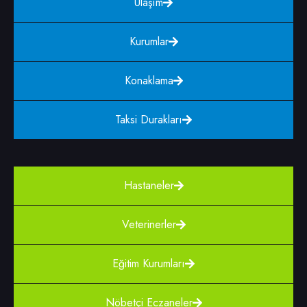
Ulaşım
Kurumlar
Konaklama
Taksi Durakları
Hastaneler
Veterinerler
Eğitim Kurumları
Nöbetçi Eczaneler