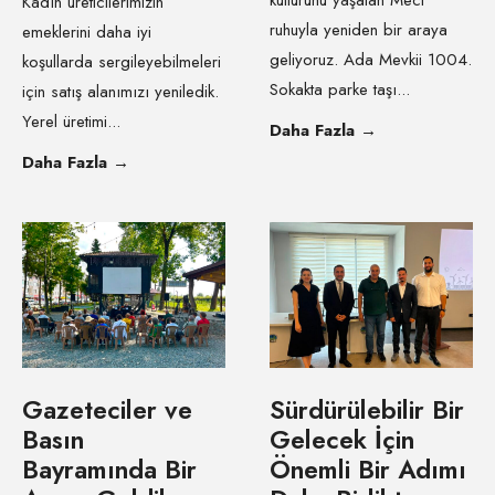
kültürünü yaşatan Meci
Kadın üreticilerimizin
ruhuyla yeniden bir araya
emeklerini daha iyi
geliyoruz. Ada Mevkii 1004.
koşullarda sergileyebilmeleri
Sokakta parke taşı
...
için satış alanımızı yeniledik.
Yerel üretimi
...
Daha Fazla
→
Daha Fazla
→
Gazeteciler ve
Sürdürülebilir Bir
Basın
Gelecek İçin
Bayramında Bir
Önemli Bir Adımı