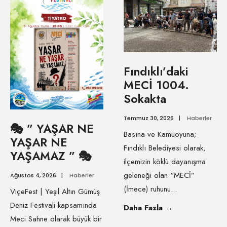
Fındıklı’daki
MECİ 1004.
Sokakta
Temmuz 30, 2026
|
Haberler
🎭 ” YAŞAR NE
Basına ve Kamuoyuna;
YAŞAR NE
Fındıklı Belediyesi olarak,
YAŞAMAZ ” 🎭
ilçemizin köklü dayanışma
geleneği olan “MECİ”
Ağustos 4, 2026
|
Haberler
(İmece) ruhunu
...
ViçeFest | Yeşil Altın Gümüş
Deniz Festivali kapsamında
Daha Fazla
→
Meci Sahne olarak büyük bir