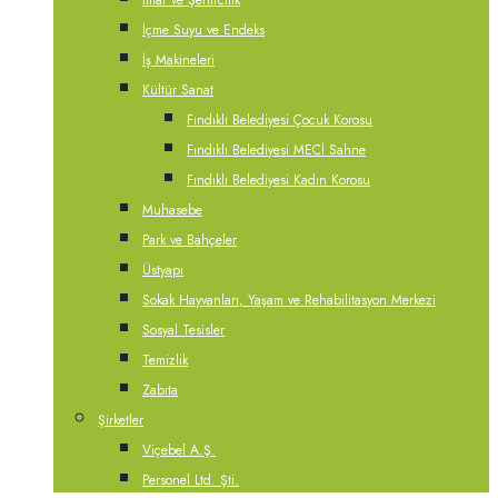
İmar ve Şehircilik
İçme Suyu ve Endeks
İş Makineleri
Kültür Sanat
Fındıklı Belediyesi Çocuk Korosu
Fındıklı Belediyesi MECİ Sahne
Fındıklı Belediyesi Kadın Korosu
Muhasebe
Park ve Bahçeler
Üstyapı
Sokak Hayvanları, Yaşam ve Rehabilitasyon Merkezi
Sosyal Tesisler
Temizlik
Zabıta
Şirketler
Viçebel A.Ş.
Personel Ltd. Şti.