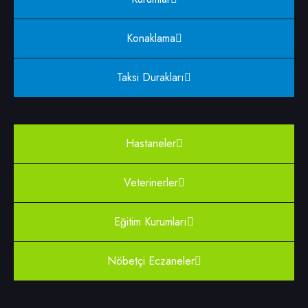
Konaklama
Taksi Durakları
Hastaneler
Veterinerler
Eğitim Kurumları
Nöbetçi Eczaneler