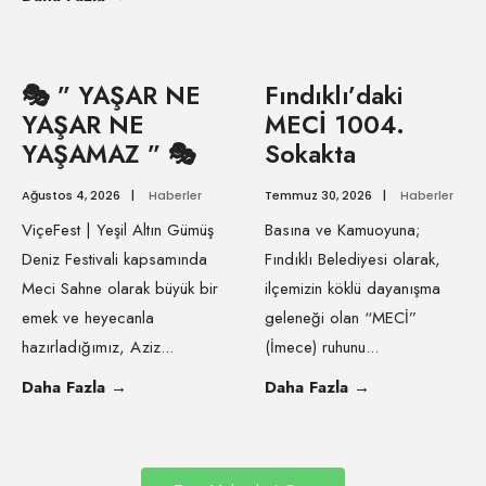
🎭 ” YAŞAR NE
Fındıklı’daki
YAŞAR NE
MECİ 1004.
YAŞAMAZ ” 🎭
Sokakta
Ağustos 4, 2026
|
Haberler
Temmuz 30, 2026
|
Haberler
ViçeFest | Yeşil Altın Gümüş
Basına ve Kamuoyuna;
Deniz Festivali kapsamında
Fındıklı Belediyesi olarak,
Meci Sahne olarak büyük bir
ilçemizin köklü dayanışma
emek ve heyecanla
geleneği olan “MECİ”
hazırladığımız, Aziz
...
(İmece) ruhunu
...
Daha Fazla
→
Daha Fazla
→