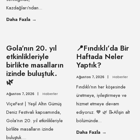
Kazdağları’ndan
...
Daha Fazla
→
Gola’nın 20. yıl
📍Fındıklı’da Bir
etkinlikleriyle
Haftada Neler
birlikte masalların
Yaptık?
izinde buluştuk.
Ağustos 7, 2026
|
Haberler
🌿
Fındıklı’nın her köşesinde
Ağustos 7, 2026
|
Haberler
üretmeye, iyileştirmeye ve
ViçeFest | Yeşil Altın Gümüş
hizmet etmeye devam
Deniz Festivali kapsamında,
ediyoruz. 💙 🌿 📝Afişin alt
Gola’nın 20. yıl etkinlikleriyle
bölümünde
...
birlikte masalların izinde
Daha Fazla
→
buluştuk.
...