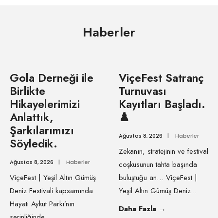
Haberler
Gola Derneği ile
ViçeFest Satranç
Birlikte
Turnuvası
Hikayelerimizi
Kayıtları Başladı.
Anlattık,
♟️
Şarkılarımızı
Ağustos 8, 2026
|
Haberler
Söyledik.
Zekanın, stratejinin ve festival
Ağustos 8, 2026
|
Haberler
coşkusunun tahta başında
ViçeFest | Yeşil Altın Gümüş
buluştuğu an… ViçeFest |
Deniz Festivali kapsamında
Yeşil Altın Gümüş Deniz
...
Hayati Aykut Parkı’nın
Daha Fazla
→
serinliğinde,